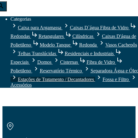
arch
Categorias
chevron_right
chevron_right
subdirectory_arrow_right
Caixa para Argamassa
Caixas D`água Fibra de Vidro
subdirectory_arrow_right
subdirectory_arrow_right
chevron_right
Redondas
Retangulares
Cilíndricas
Caixas D'água de
subdirectory_arrow_right
subdirectory_arrow_right
chevron_right
Polietileno
Modelo Tanque
Redonda
Vasos Cachepôs
chevron_right
subdirectory_arrow_right
subdirectory_arrow_right
Telhas Translúcidas
Residenciais e Industriais
chevron_right
chevron_right
subdirectory_arrow_right
subdirectory_arrow_right
Especiais
Domos
Cisternas
Fibra de Vidro
chevron_right
chevron_right
Polietileno
Reservatório Térmico
Separadora Água e Óle
chevron_right
chevron_right
chevron_right
Estações de Tratamento / Decantadores
Fossa e Filtro
Acessórios