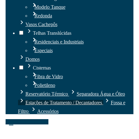
chevron_right
chevron_right
Modelo Tanque
chevron_right
chevron_right
Redonda
chevron_right
Vasos Cachepôs
chevron_right
Telhas Translúcidas
chevron_right
chevron_right
Residenciais e Industriais
chevron_right
chevron_right
Especiais
chevron_right
Domos
chevron_right
Cisternas
chevron_right
chevron_right
Fibra de Vidro
chevron_right
chevron_right
Polietileno
chevron_right
chevron_right
Reservatório Térmico
Separadora Água e Óleo
chevron_right
chevron_right
Estações de Tratamento / Decantadores
Fossa e
chevron_right
Filtro
Acessórios
Download Catálogo
file_download